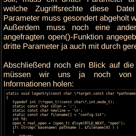
welche Zugriffsrechte diese Datei
Parameter muss gesondert abgeholt we
Außerdem muss noch eine andere
angefragten open()-Funktion angegebe
dritte Parameter ja auch mit durch ger
Abschließend noch ein Blick auf die l
müssen wir uns ja noch von ir
Informationen holen:
static void logentry(const char \*target,const char *pathname)
{

   typedef int (\*open_t)(const char\*,int,mode_t);

   static const char colon = ':';

   static const char newline = '\n';

   static const char filename[] = "config.txt";

   int fd;

   open_t real_open = (open_t) dlsym(RTLD_NEXT, "open");

   if( strcmp( basename( pathname ), &filename[0] ) )

   {

      return;
