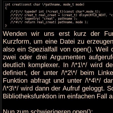
int creat(const char \*pathname, mode_t mode)

{

   /\*1\*/ typedef int (*creat_t)(const char*,mode_t);

   /\*2\*/ creat_t real_creat = (creat_t) dlsym(RTLD_NEXT, "cr
   /\*3\*/ logentry( "creat", pathname );

   /\*4\*/ return real_creat( pathname, mode );

}
Wenden wir uns erst kurz der Funk
Kurzform, um eine Datei zu erzeugen
also ein Spezialfall von open(). Weil 
zwei oder drei Argumenten aufgeru
deutlich komplexer. In /\*1\*/ wird d
definiert, der unter /\*2\*/ beim Lin
Funktion abfragt und unter /\*4\*/ d
/\*3\*/ wird dann der Aufruf geloggt. 
Bibliotheksfunktion im einfachen Fall a
Nun zum schwierigeren open():