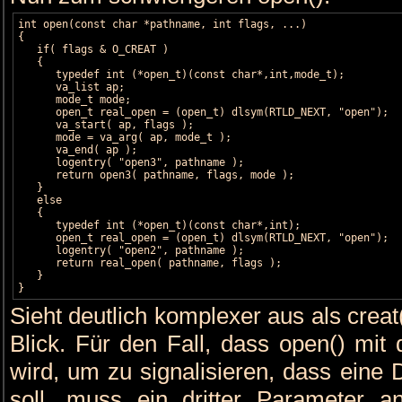
int open(const char *pathname, int flags, ...)

{

   if( flags & O_CREAT )

   {

      typedef int (*open_t)(const char*,int,mode_t);

      va_list ap;

      mode_t mode;

      open_t real_open = (open_t) dlsym(RTLD_NEXT, "open");

      va_start( ap, flags );

      mode = va_arg( ap, mode_t );

      va_end( ap );

      logentry( "open3", pathname );

      return open3( pathname, flags, mode );

   }

   else

   {

      typedef int (*open_t)(const char*,int);

      open_t real_open = (open_t) dlsym(RTLD_NEXT, "open");

      logentry( "open2", pathname );

      return real_open( pathname, flags );

   }

}
Sieht deutlich komplexer aus als creat(
Blick. Für den Fall, dass open() mi
wird, um zu signalisieren, dass eine 
soll, muss ein dritter Parameter 