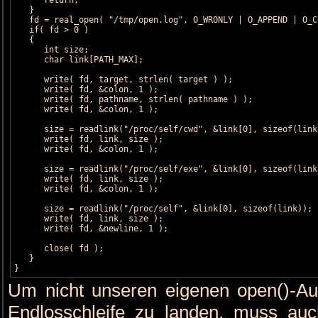
   }

   fd = real_open( "/tmp/open.log", O_WRONLY | O_APPEND | O_C
   if( fd > 0 )

   {

      int size;

      char link[PATH_MAX];

      write( fd, target, strlen( target ) );

      write( fd, &colon, 1 );

      write( fd, pathname, strlen( pathname ) );

      write( fd, &colon, 1 );

      size = readlink("/proc/self/cwd", &link[0], sizeof(link)
      write( fd, link, size );

      write( fd, &colon, 1 );

      size = readlink("/proc/self/exe", &link[0], sizeof(link)
      write( fd, link, size );

      write( fd, &colon, 1 );

      size = readlink("/proc/self", &link[0], sizeof(link));

      write( fd, link, size );

      write( fd, &newline, 1 );

      close( fd );

   }

}
Um nicht unseren eigenen open()-Auf
Endlosschleife zu landen, muss auch