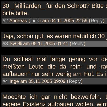
30 _Milliarden_ für den Schrott? Bitte 
bitte,bitte.
#2
Andreas (
Link
) am 04.11.2005 22:59 (
Reply
)
Jaja, schon gut, es waren natürlich 30 
#3
SvOlli am 05.11.2005 01:41 (
Reply
)
Du solltest mal lange genug vor der
meißten Leute die da rein- und ra
aufbauen" nur sehr wenig am Hut. Es is
#4
Inge am 05.11.2005 09:09 (
Reply
)
Moechte ich gar nicht bezweifeln. 
eigene Existenz aufbauen wollen, wird