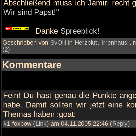
Abschließend muss ich Jamiri recht g
Wir sind Papst!
"
Danke
Spreeblick
!
Geschrieben von
SvOlli
in
Herzblut
,
Irrenhaus
u
(2)
Kommentare
Fein! Du hast genau die Punkte ange
habe. Damit sollten wir jetzt eine 
Themas haben :goat:
#1
foxbow (
Link
) am 04.11.2005 22:46 (
Reply
)