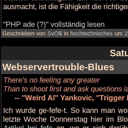
ausmacht, ist die Fähigkeit die richt
"PHP ade (?)" vollständig lesen
Geschrieben von
SvOlli
in
hochtechnisches
um
2
Sat
Webservertrouble-Blues
There's no feeling any greater
Than to shoot first and ask questions l
-- "Weird Al" Yankovic, "Trigger
Ich wurde ge-fefe-t. So kann man wo
letzte Woche Donnerstag hier im Blog
Artikel bei fefe
an, wo er sich darübe