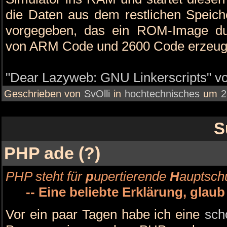
die Daten aus dem restlichen Speiche
vorgegeben, das ein ROM-Image du
von ARM Code und 2600 Code erzeugt
"Dear Lazyweb: GNU Linkerscripts" vol
Geschrieben von
SvOlli
in
hochtechnisches
um
2
S
PHP ade (?)
PHP steht für
p
upertierende
H
auptsch
-- Eine beliebte Erklärung, gla
Vor ein paar Tagen habe ich eine
sch