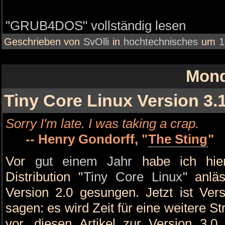
"GRUB4DOS" vollständig lesen
Geschrieben von
SvOlli
in
hochtechnisches
um
1
Mond
Tiny Core Linux Version 3.
Sorry I'm late. I was taking a crap.
-- Henry Gondorff, "
The Sting
"
Vor
gut einem Jahr
habe ich hier
Distribution "
Tiny Core Linux
" anlä
Version 2.0 gesungen. Jetzt ist Ver
sagen: es wird Zeit für eine weitere St
vor, diesen Artikel zur Version 3.0