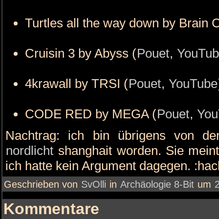
Turtles all the way down by Brain C
Cruisin 3 by Abyss (
Pouet
,
YouTub
4krawall by TRSI (
Pouet
,
YouTube
CODE RED by MEGA (
Pouet
,
You
Nachtrag: ich bin übrigens von d
nordlicht
shanghait worden. Sie meint
ich hatte kein Argument dagegen. :hac
Geschrieben von
SvOlli
in
Archäologie 8-Bit
um
Kommentare