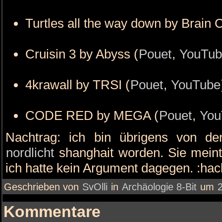
Turtles all the way down by Brain C
Cruisin 3 by Abyss (
Pouet
,
YouTub
4krawall by TRSI (
Pouet
,
YouTube
CODE RED by MEGA (
Pouet
,
You
Nachtrag: ich bin übrigens von d
nordlicht
shanghait worden. Sie meint
ich hatte kein Argument dagegen. :hac
Geschrieben von
SvOlli
in
Archäologie 8-Bit
um
Kommentare