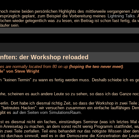
n noch meine beiden persönlichen Highlights des mittlerweile vergangenen Jah
rsprünglich geplant, zum Beispiel die Vorbereitung meines
Lightning Talks
. 
 Wochen wieder gelegentlich was zu lesen, ein Beitrag ist schon fast fertig, 
läufer sein.
ünften: der Workshop reloaded
les are normally located from 80 on up
(hoping the two never meet)
.
ide" von Steve Wright
ach "keinen Termin" zu wann es fertig werden muss. Deshalb schiebe ich es ge
ehe, scheinen es auch andere Leute so zu sehen, so dass ich das Ganze no
lin. Dort habe ich diesmal richtig Zeit, so dass der Workshop in zwei Teile z
"betreutes Hacken": wir versuchen zusammen ein einfache lauffähiges Demo
gibt es
auf den Seiten vom SimulationsRaum
.
ist es diesmal nicht ein faches, einstündiges Seminar (was ich letztes Mal 
m Anreisetag zu machen, an dem sonst recht wenig Programm stattfindet, w
ei Teile zerfallen. Teil eins behandelt nur das nötigste Wissen über den P
ist durchaus sinnvoll, weil es in der Demoszene die Konzertration der Leut