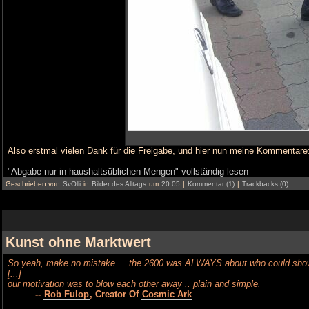
Also erstmal vielen Dank für die Freigabe, und hier nun meine Kommentare
"Abgabe nur in haushaltsüblichen Mengen" vollständig lesen
Geschrieben von
SvOlli
in
Bilder des Alltags
um
20:05
|
Kommentar (1)
|
Trackbacks (0)
Kunst ohne Marktwert
So yeah, make no mistake ... the 2600 was ALWAYS about who could show 
[...]
our motivation was to blow each other away .. plain and simple.
--
Rob Fulop
, Creator Of
Cosmic Ark