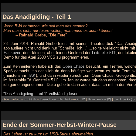
Das Anadigiding - Teil 1
Wenn BWLer tanzen, wie soll man das nennen?
Man muss nicht nur feiern wollen, man muss es auch können!
-- Rainald Grebe, "Die Fete"
28. Juni 2014. Rainald Grebe feiert mit seinem Theaterstück "Das Anadig
applaudiere nicht und denk nur "Scheiße! Ich..." ...sollte vielleicht nich
Hackover
, dem kleinen, aber feinen Geekend der
Leitstelle 511
, der lokal
Demo für das Atari 2600 VCS zu programmieren.
Zum Kennenlernen habe ich das
Open Chaos
besucht, ein Treffen, welch
Spaß gemacht, so dass ich da dann häufiger war, wenn es mein Termin
(meistens im
TAK
), und dann wieder zurück zum Open Chaos. Gelegentlich
im Assembly "Außenstelle 511". Im Januar wurde mir dann angeboten, das
ich gerne angenommen. Dazu gehörte dann auch, dass ich mit in den Verte
"Das Anadigiding - Teil 1" vollständig lesen
Geschrieben von
SvOlli
in
Been there
,
Herzblut
um
23:12
|
Kommentare (2)
|
Trackbacks (0)
Ende der Sommer-Herbst-Winter-Pause
Das Leben ist zu kurz um USB-Sticks abzumelden.