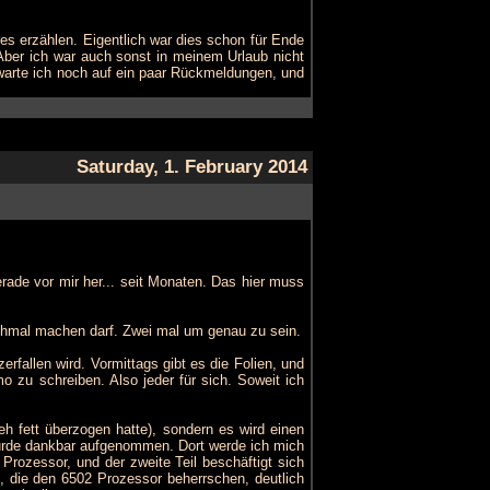
res erzählen. Eigentlich war dies schon für Ende
Aber ich war auch sonst in meinem Urlaub nicht
da warte ich noch auf ein paar Rückmeldungen, und
Saturday, 1. February 2014
rade vor mir her... seit Monaten. Das hier muss
chmal machen darf. Zwei mal um genau zu sein.
erfallen wird. Vormittags gibt es die Folien, und
 zu schreiben. Also jeder für sich. Soweit ich
eh fett überzogen hatte), sondern es wird einen
urde dankbar aufgenommen. Dort werde ich mich
rozessor, und der zweite Teil beschäftigt sich
e, die den 6502 Prozessor beherrschen, deutlich