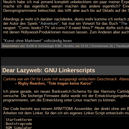
Neulich habe ich mal jemand komplett unbelecktem ein paar meiner Expe
mache ich das eigentlich, warum machen das andere eigentlich? Eine
Demoprogrammierer beleuchtet, das trifft aber auch bis auf Details auf die
Allerdings je mehr ich darüber nachdenke, desto mehr komme ich einfach z
der Autor des Spiels "
Adventure
", hat mal ein Vorwort für das Buch "
The 
rangiert: "Comic books? TV sit-coms? X-rated films?" Heute dürfte sich das
mit denen Hollywood-Produktionen messen lassen. Zum Anderen aber auch, w
"Kunst ohne Marktwert" vollständig lesen
Geschrieben von
SvOlli
in
Archäologie 8-Bit
,
Herzblut
um
15:33
|
Kommentare (4)
|
Trackback
Dear Lazyweb: GNU Linkerscripts
Carlotta war ein Ort für Leute mit ausgeprägt einfachem Geschmack. Aben
-- Rigby Reardon, "Tote tragen keine Karos"
Ich plane gerade, ein neues Bankswitch-Schema für das Harmony Cartridg
versuche. Die bisherige Firmware dafür wurde mit der Entwicklungumgebung
programmieren, um die Entwicklung unter Linux machen zu können.
Der Code besteht aus reinem ARM7TDMI Assembler, der direkt ohne ein Bet
Arbeiten mit dem Linker, für den ich ein eigenes Linker-Script entwickeln 
Startvektoren

Bootstrapcode

ROM Simulator
