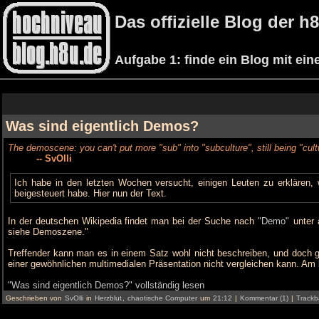
Das offizielle Blog der 
Aufgabe 1: finde ein Blog mit ei
Was sind eigentlich Demos?
The demoscene: you can't put more "sub" into "subculture", still being "cult
-- SvOlli
Ich habe in den letzten Wochen versucht, einigen Leuten zu erklären, 
beigesteuert habe. Hier nun der Text.
In der deutschen Wikipedia findet man bei der Suche nach
"Demo"
unter 
siehe Demoszene."
Treffender kann man es in einem Satz wohl nicht beschreiben, und doch g
einer gewöhnlichen multimedialen Präsentation nicht vergleichen kann. Am 
"Was sind eigentlich Demos?" vollständig lesen
Geschrieben von
SvOlli
in
Herzblut
,
chaotische Computer
um
21:12
|
Kommentar (1)
|
Trackb