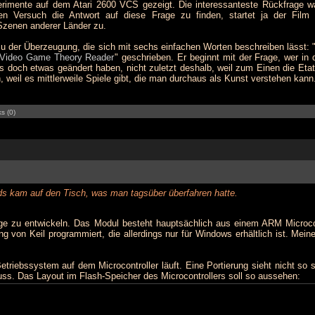
rimente auf dem Atari 2600 VCS gezeigt. Die interessanteste Rückfrage w
n Versuch die Antwort auf diese Frage zu finden, startet ja der Film 
 Szenen anderer Länder zu.
u der Überzeugung, die sich mit sechs einfachen Worten beschreiben lässt: 
Video Game Theory Reader
" geschrieben. Er beginnt mit der Frage, wer in d
 doch etwas geändert haben, nicht zuletzt deshalb, weil zum Einen die Etats
eil es mittlerweile Spiele gibt, die man durchaus als Kunst verstehen kann
s (0)
ds kam auf den Tisch, was man tagsüber überfahren hatte.
e zu entwickeln. Das Modul besteht hauptsächlich aus einem ARM Microcont
 von Keil programmiert, die allerdings nur für Windows erhältlich ist. Mei
riebssystem auf dem Microcontroller läuft. Eine Portierung sieht nicht so 
muss. Das Layout im Flash-Speicher des Microcontrollers soll so aussehen: