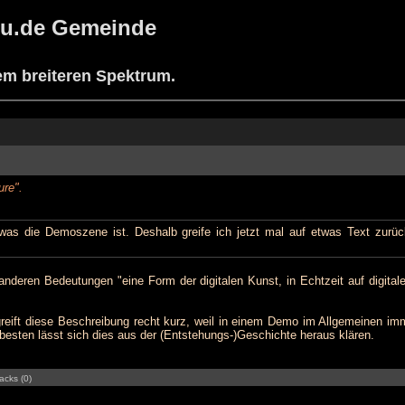
h8u.de Gemeinde
nem breiteren Spektrum.
ure".
was die Demoszene ist. Deshalb greife ich jetzt mal auf etwas Text zurüc
anderen Bedeutungen "eine Form der digitalen Kunst, in Echtzeit auf digital
reift diese Beschreibung recht kurz, weil in einem Demo im Allgemeinen imm
besten lässt sich dies aus der (Entstehungs-)Geschichte heraus klären.
acks (0)