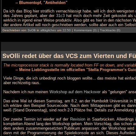
-- Blumentopf, "Antihelden"
Da ich das Blog hier sträflich vernachlässigt habe, will ich doch wenigste
des Jahres geplant, aber der
31c3
hat mich doch mehr Zeit gekostet als u
wirklich in irgend einer Weise produktiv. Also gibt es hier in den nächsten
der andere Artikel will noch geschrieben werden, sollte aber auch ein Selbst
Geschrieben von
SvOlli
in
alltägliches
um
22:50
|
Kommentare (3)
|
Trackbacks (0)
SvOlli redet über das VCS zum Vierten und F
The microprocessor stack is normally located from FF on down, and variab
-- Meine Lieblingsstelle im offiziellen "Stella Programmer's Gu
Viele Dinge, die ich unbedingt noch bloggen wollte... das meiste hat einf
aber rechtzeitig raus.
Nachdem ich nun meinen
Workshop auf dem Hackover
als "gelungen" ans
Das eine Mal ist diesen Samstag, am 8.2. an der Humboldt Universität in Ber
ich erkläre den Beispiel Sourcecode. Nach dem Mittagessen gibt es dann 
weiß (Stand Donnerstag), sind noch 2-3 Plätze frei. Details zur Anmeldung 
Der zweite Termin ist wieder auf der
Revision
in Saarbrücken. Allerdings 
kompletten Abend lang den Workshop geben. Mein Vorschlag, das schon a
dem anders zusammengesetzten Publikum anpassen: der Workshop wird in zw
dann mit der Programmierung der Spielekonsole an sich. Dieses Aufteilen 