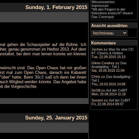
Wissenswertes
Impressum
Sunday, 1. February 2015
"Mit den Fingern in der
Keksdose erwischt"-Award
Das Coverquiz
Ansicht auswählen
Kommentare
 mal gehen die Schauspieler auf die Bühne. Ich
r früher, genau genommen im Herbst 2013. Auf dem
Jochen
zu
Was für eine CD
#7: Clowns & Helden
staltet, bei dem man lernen konnte ein kleines
Tue, 22.09.2015 15:13
Glenn Condrey
zu
Das
Anadigiding - Teil 1
r erwünscht sind. Das Open Chaos hat mir großen
Sat, 16.05.2015 21:09
erst mal zum Open Chaos, danach ins Kabarett
 "über" hatte. Beim
30c3
saß ich dann bei ihnen
CHris
zu
Das Anadigiding -
Teil 1
auch Mitglied werden könnte. Das Angebot habe
Thu, 19.03.2015 14:08
t die Vorgeschichte.
SvOlli
zu
Auf der CeBIT
Mon, 25.08.2014 11:16
Susann
zu
Auf der CeBIT
Fri, 22.08.2014 09:37
Sunday, 25. January 2015