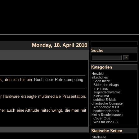
Monday, 18. April 2016
Suche
Kategorien
Herzblut
alltägliches
k, den ich für ein
Buch über Retrocomputing
Been there
Bilder des Alltags
Irrenhaus
Jugendschwänke
er Hardware erzeugte multimediale Präsentation,
Kleinkunst
schöne E-Mails
chaotische Computer
Archäologie 8-Bit
er auch eine Attitüde mitschwingt, die man mit
hochtechnisches
kleine Empfehlungen
Cover Quiz
Was für eine CD
Statische Seiten
Startseite