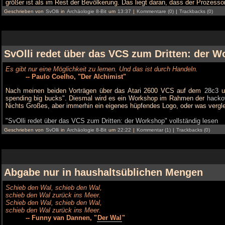
größer ist als im Rest der Bevölkerung. Das liegt daran, dass der Prozess
Geschrieben von
SvOlli
in
Archäologie 8-Bit
um
13:37
|
Kommentare (0)
|
Trackbacks (0)
SvOlli redet über das VCS zum Dritten: der 
Es gibt nur eine Möglichkeit zu lernen. Und das ist durch Handeln.
-- Paulo Coelho, "Der Alchimist"
Nach meinen beiden Vorträgen über das Atari 2600 VCS auf dem
28c3
u
spending big bucks". Diesmal wird es ein Workshop im Rahmen der
hacko
Nichts Großes, aber immerhin ein eigenes hüpfendes Logo, oder was vergl
"SvOlli redet über das VCS zum Dritten: der Workshop" vollständig lesen
Geschrieben von
SvOlli
in
Archäologie 8-Bit
um
22:22
|
Kommentar (1)
|
Trackbacks (0)
Abgabe nur in haushaltsüblichen Mengen
Schieb den Wal, schieb den Wal,
schieb den Wal zurück ins Meer.
Schieb den Wal, schieb den Wal,
schieb den Wal zurück ins Meer.
-- Funny van Dannen, "
Der Wal
"