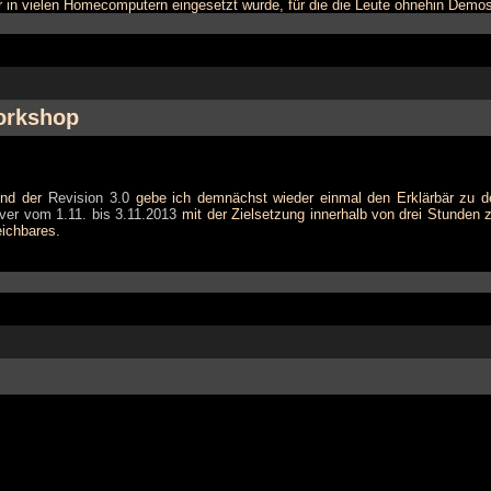
or in vielen Homecomputern eingesetzt wurde, für die die Leute ohnehin Demo
Workshop
nd der
Revision 3.0
gebe ich demnächst wieder einmal den Erklärbär zu d
ver vom 1.11. bis 3.11.2013
mit der Zielsetzung innerhalb von drei Stunde
eichbares.