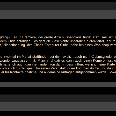
iding - Teil I" Premiere, der große Abschlussapplaus findet statt, mal um
t mit dem Ende anfangen. Los geht die Geschichte ungefähr ein dreiviertel Jah
en "Niederlassung" des Chaos Computer Clubs, habe ich einen Workshop veran
es zweimal im Monat stattfindet, bei dem explizit auch nicht-Clubmitgliede
kalender zugelassen hat. Manchmal gab es dann auch einen Kompromiss: 
 hatte ich auch dann jemanden von da mit geschliffen, wenn ich eine Karte
s ich auch zu den geschlossenen Veranstaltungen kommen dürfte, und dann 
iler für Kontaktaufnahme und allgemeine Anfragen aufgenommen wurde. Sowei