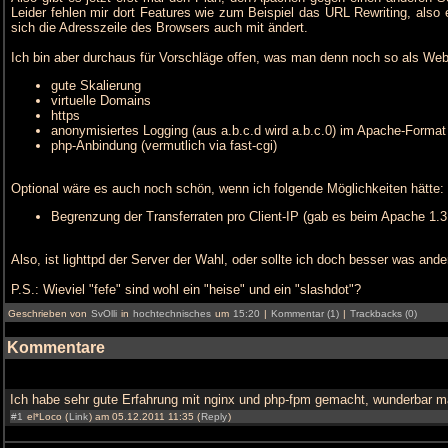
Leider fehlen mir dort Features wie zum Beispiel das URL Rewriting, als
sich die Adresszeile des Browsers auch mit ändert.
Ich bin aber durchaus für Vorschläge offen, was man denn noch so als We
gute Skalierung
virtuelle Domains
https
anonymisiertes Logging (aus a.b.c.d wird a.b.c.0) im Apache-Format
php-Anbindung (vermutlich via fast-cgi)
Optional wäre es auch noch schön, wenn ich folgende Möglichkeiten hätte:
Begrenzung der Transferraten pro Client-IP (gab es beim Apache 1.3 
Also, ist lighttpd der Server der Wahl, oder sollte ich doch besser was an
P.S.: Wieviel "fefe" sind wohl ein "heise" und ein "slashdot"?
Geschrieben von
SvOlli
in
hochtechnisches
um
15:20
|
Kommentar (1)
|
Trackbacks (0)
Kommentare
Ich habe sehr gute Erfahrung mit nginx und php-fpm gemacht, wunderbar mac
#1
el*Loco (
Link
) am 05.12.2011 11:35 (
Reply
)