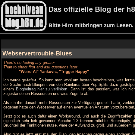
Das offizielle Blog der 
Bitte Hirn mitbringen zum Lesen.
Webservertrouble-Blues
There's no feeling any greater
Than to shoot first and ask questions later
-- "Weird Al" Yankovic, "Trigger Happy"
Ich wurde ge-fefe-t. So kann man wohl am besten beschreiben, was letzte
der Suche nach Blueprint von den Rainbirds über Pop-Splits dazu gestolper
einem
Blogbeitrag hier zu verlinken
. Dann ist das passiert, was ich nic
zugestandenen Ressourcen und wies Zugriffe ab.
Als ich ihm danach mehr Ressourcen zur Verfügung gestellt hatte, verkle
gegeben hatte den Webserver auf einen eventuellen Ansturm vorzubereiten,
Jetzt gibt es auch dafür einen Workaround, und auch die Zugriffszahlen
eigentlich sehr lieb gewonnen Apache 1.3 trennen möchte. Serendipity, 
Bruchteil der Funktionen nutze, wäre der Aufwand zu groß, und außerdem g
Also gibt es jetzt erst mal den Plan, den Apachen gegen einen anderen Ser