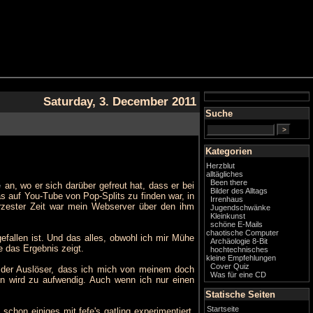
Saturday, 3. December 2011
Suche
Kategorien
Herzblut
alltägliches
Been there
e
an, wo er sich darüber gefreut hat, dass er bei
Bilder des Alltags
s auf You-Tube von Pop-Splits zu finden war, in
Irrenhaus
rzester Zeit war mein Webserver über den ihm
Jugendschwänke
Kleinkunst
schöne E-Mails
chaotische Computer
fallen ist. Und das alles, obwohl ich mir Mühe
Archäologie 8-Bit
 das Ergebnis zeigt.
hochtechnisches
kleine Empfehlungen
Cover Quiz
t der Auslöser, dass ich mich von meinem doch
Was für eine CD
en wird zu aufwendig. Auch wenn ich nur einen
Statische Seiten
Startseite
chon einiges mit fefe's gatling experimentiert.