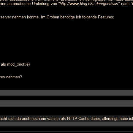
o eine automatische Umleitung von
"http://
www.
blog.h8u.de/irgendwas"
nach
"
bserver nehmen könnte. Im Groben benötige ich folgende Features:
als mod_throttle)
deres nehmen?
ht sich da auch noch ein varnish als HTTP Cache dabei, allerdings habe ich