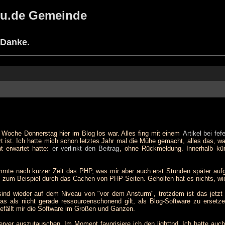
h8u.de Gemeinde
 Danke.
 Woche Donnerstag hier im Blog los war. Alles fing mit einem
Artikel bei fef
t ist. Ich hatte mich schon letztes Jahr mal die Mühe gemacht, alles das, wa
ht erwartet hatte:
er verlinkt den Beitrag
, ohne Rückmeldung. Innerhalb kü
mmte nach kurzer Zeit das PHP, was mir aber auch erst Stunden später aufge
 zum Beispiel durch das Cachen von PHP-Seiten. Geholfen hat es nichts, wie
 sind wieder auf dem Niveau von "vor dem Ansturm", trotzdem ist das jetz
das als nicht gerade ressourcenschonend gilt, als Blog-Software zu ersetz
efällt mir die Software im Großen und Ganzen.
ver auszutauschen. Im Moment favorisiere ich den lighttpd. Ich hatte auch s