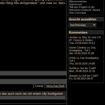
Wissenswertes
http://blog.h8u.de/irgendwas"
und zwar so, dass
Impressum
"Mit den Fingern in der
Keksdose erwischt"-Award
Das Coverquiz
Ansicht auswählen
Kommentare
Jochen
zu
Was für eine CD
#7: Clowns & Helden
Tue, 22.09.2015 15:13
Glenn Condrey
zu
Das
Anadigiding - Teil 1
Sat, 16.05.2015 21:09
CHris
zu
Das Anadigiding -
Teil 1
Thu, 19.03.2015 14:08
SvOlli
zu
Auf der CeBIT
Mon, 25.08.2014 11:16
Susann
zu
Auf der CeBIT
Fri, 22.08.2014 09:37
[
Linear
|
Verschachtelt
]
 das auch noch nie mit einem s9y konfiguriert.