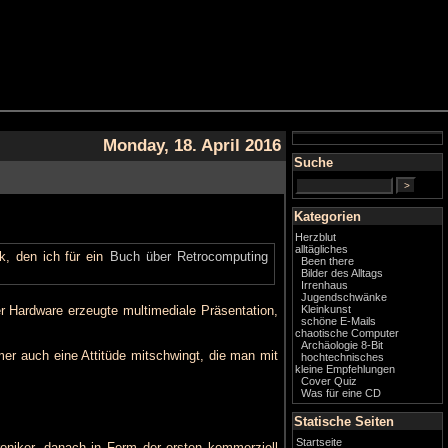
Monday, 18. April 2016
Suche
Kategorien
Herzblut
alltägliches
k, den ich für ein
Buch über Retrocomputing
Been there
Bilder des Alltags
Irrenhaus
Jugendschwänke
er Hardware erzeugte multimediale Präsentation,
Kleinkunst
schöne E-Mails
chaotische Computer
Archäologie 8-Bit
er auch eine Attitüde mitschwingt, die man mit
hochtechnisches
kleine Empfehlungen
Cover Quiz
Was für eine CD
Statische Seiten
Startseite
roniker, danach in Form der ersten kommerziell