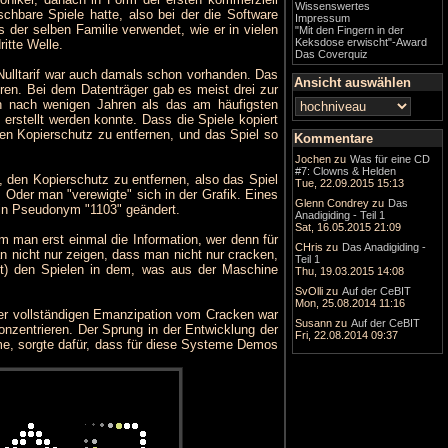
Wissenswertes
schbare Spiele hatte, also bei der die Software
Impressum
der selben Familie verwendet, wie er in vielen
"Mit den Fingern in der
Keksdose erwischt"-Award
itte Welle.
Das Coverquiz
Nulltarif war auch damals schon vorhanden. Das
Ansicht auswählen
ren. Bei dem Datenträger gab es meist drei zur
ch nach wenigen Jahren als das am häufigsten
rstellt werden konnte. Dass die Spiele kopiert
sen Kopierschutz zu entfernen, und das Spiel so
Kommentare
Jochen
zu
Was für eine CD
#7: Clowns & Helden
 den Kopierschutz zu entfernen, also das Spiel
Tue, 22.09.2015 15:13
der man "verewigte" sich in der Grafik. Eines
Glenn Condrey
zu
Das
sein Pseudonym "1103" geändert.
Anadigiding - Teil 1
Sat, 16.05.2015 21:09
am man erst einmal die Information, wer denn für
CHris
zu
Das Anadigiding -
an nicht nur zeigen, dass man nicht nur cracken,
Teil 1
nt) den Spielen in dem, was aus der Maschine
Thu, 19.03.2015 14:08
SvOlli
zu
Auf der CeBIT
Mon, 25.08.2014 11:16
 der vollständigen Emanzipation vom Cracken war
Susann
zu
Auf der CeBIT
nzentrieren. Der Sprung in der Entwicklung der
Fri, 22.08.2014 09:37
e, sorgte dafür, dass für diese Systeme Demos