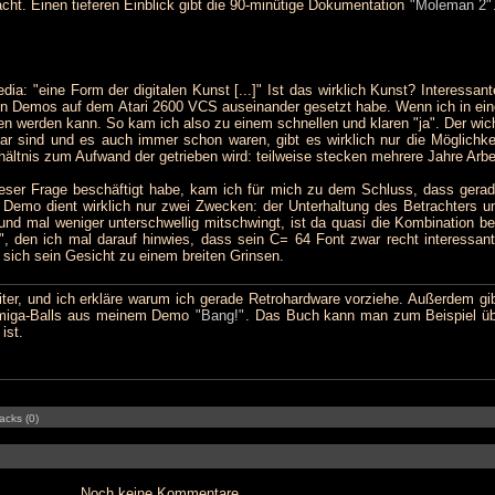
ht. Einen tieferen Einblick gibt die 90-minütige Dokumentation
"Moleman 2"
a: "eine Form der digitalen Kunst [...]" Ist das wirklich Kunst? Interessant
on Demos auf dem Atari 2600 VCS auseinander gesetzt habe. Wenn ich in ei
nden werden kann. So kam ich also zu einem schnellen und klaren "ja". Der wi
bar sind und es auch immer schon waren, gibt es wirklich nur die Möglichke
hältnis zum Aufwand der getrieben wird: teilweise stecken mehrere Jahre Arb
eser Frage beschäftigt habe, kam ich für mich zu dem Schluss, dass gerad
in Demo dient wirklich nur zwei Zwecken: der Unterhaltung des Betrachters 
 und mal weniger unterschwellig mitschwingt, ist da quasi die Kombination b
 den ich mal darauf hinwies, dass sein C= 64 Font zwar recht interessant a
 sich sein Gesicht zu einem breiten Grinsen.
er, und ich erkläre warum ich gerade Retrohardware vorziehe. Außerdem gi
 Amiga-Balls aus meinem Demo
"Bang!"
. Das Buch kann man zum Beispiel ü
ist.
acks (0)
Noch keine Kommentare