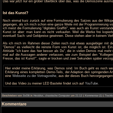
Das war jetzt nur ein grober Überblick über das, was die Demoszene ausmac
Ist das Kunst?
Noch einmal kurz zurück auf eine Formulierung des Satzes aus der Wikipedi
gegangen, als ich mich schon eine ganze Weile mit der Programmierung v
ich meist die Formulierung "digitales Graffiti", was auch als Kunst versta
Kunst ist aber: man kann es nicht verkaufen. Weil die Werke frei kopier
eventuell Sach- und Geldpreise gewinnen. Diese stehen aber in keinem Ver
Als ich mich im Rahmen dieser Zeilen noch mal etwas ausgiebiger mit di
"Demos" es vielleicht die reinste Form von Kunst ist, die möglich ist. E
Attitüde "ich kann das hier besser als Du", die in vielen Demos mal mehr
mal auf die Aussagen anderer verlassen, wie zum Beispiel den "Kollegen",
Fresse, das ist Kunst!", sagte er trocken und zwei Sekunden später verzog
Hier endet meine Erklärung, was Demos sind. Im Buch geht es noch weit
Erklärung eines kompletten Demo-Teils, der Adaption den springenden
eine
Webseite zu der Vortragsreihe
, aus der dieses Buch hervorgegangen 
Und das Video zu meiner LED Bastelei findet sich auf
YouTube
.
Geschrieben von
SvOlli
in
Herzblut
,
chaotische Computer
um
21:12
|
Kommentar (1)
|
Trackb
Kommentare