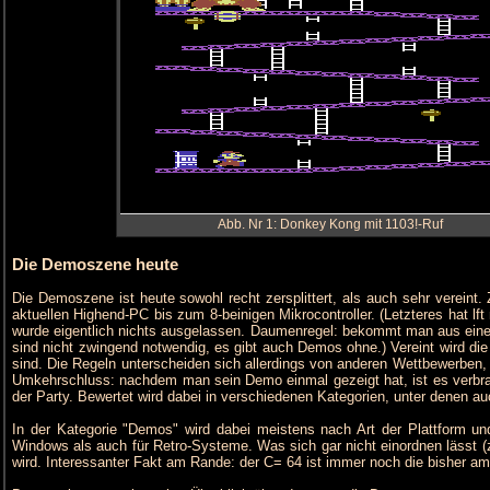
Abb. Nr 1: Donkey Kong mit 1103!-Ruf
Die Demoszene heute
Die Demoszene ist heute sowohl recht zersplittert, als auch sehr vereint
aktuellen Highend-PC bis zum 8-beinigen Mikrocontroller. (Letzteres hat l
wurde eigentlich nichts ausgelassen. Daumenregel: bekommt man aus einer
sind nicht zwingend notwendig, es gibt auch Demos ohne.) Vereint wird d
sind. Die Regeln unterscheiden sich allerdings von anderen Wettbewerben, 
Umkehrschluss: nachdem man sein Demo einmal gezeigt hat, ist es verbran
der Party. Bewertet wird dabei in verschiedenen Kategorien, unter denen a
In der Kategorie "Demos" wird dabei meistens nach Art der Plattform 
Windows als auch für Retro-Systeme. Was sich gar nicht einordnen lässt (zu
wird. Interessanter Fakt am Rande: der C= 64 ist immer noch die bisher am