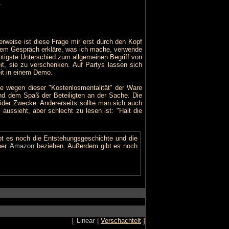
.
erweise ist diese Frage mir erst durch den Kopf
nem Gespräch erkläre, was ich mache, verwende
chtigste Unterschied zum allgemeinen Begriff von
it, sie zu verschenken. Auf Partys lassen sich
eit in einem Demo.
e wegen dieser "Kostenlosmentalität" der Ware
und dem Spaß der Beteiligten an der Sache. Die
eider Zwecke. Andererseits sollte man sich auch
ussieht, aber schlecht zu lesen ist: "Halt die
bt es noch die Entstehungsgeschichte und die
ber
Amazon
beziehen. Außerdem gibt es noch
[
Linear
|
Verschachtelt
]