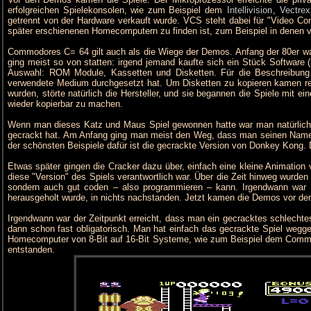
erfolgreichen Spielekonsolen, wie zum Beispiel dem
Intellivision
,
Vectrex
getrennt von der Hardware verkauft wurde. VCS steht dabei für "Video Co
später erschienenen Homecomputern zu finden ist, zum Beispiel in denen v
Commodores C= 64 gilt auch als die Wiege der Demos. Anfang der 80er war
ging meist so von statten: irgend jemand kaufte sich ein Stück Software 
Auswahl: ROM Module, Kassetten und Disketten. Für die Beschreibung 
verwendete Medium durchgesetzt hat. Um Disketten zu kopieren kamen rech
wurden, störte natürlich die Hersteller, und sie begannen die Spiele mit
wieder kopierbar zu machen.
Wenn man dieses Katz und Maus Spiel gewonnen hatte war man natürlich st
gecrackt hat. Am Anfang ging man meist den Weg, dass man seinen Namen 
der schönsten Beispiele dafür ist die gecrackte Version von Donkey Kong. 
Etwas später gingen die Cracker dazu über, einfach eine kleine Animation v
diese "Version" des Spiels verantwortlich war. Über die Zeit hinweg wurden
sondern auch gut coden – also programmieren – kann. Irgendwann war d
herausgeholt wurde, in nichts nachstanden. Jetzt kamen die Demos vor den
Irgendwann war der Zeitpunkt erreicht, dass man ein gecracktes schlechte
dann schon fast obligatorisch. Man hat einfach das gecrackte Spiel wegg
Homecomputer von 8-Bit auf 16-Bit Systeme, wie zum Beispiel dem Commo
entstanden.