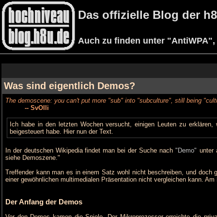
Das offizielle Blog der 
Auch zu finden unter "AntiWPA", 
Was sind eigentlich Demos?
The demoscene: you can't put more "sub" into "subculture", still being "cult
-- SvOlli
Ich habe in den letzten Wochen versucht, einigen Leuten zu erklären, 
beigesteuert habe. Hier nun der Text.
In der deutschen Wikipedia findet man bei der Suche nach
"Demo"
unter 
siehe Demoszene."
Treffender kann man es in einem Satz wohl nicht beschreiben, und doch g
einer gewöhnlichen multimedialen Präsentation nicht vergleichen kann. Am 
Der Anfang der Demos
Vor den Demos kamen die Spiele. Der Mikroprozessor erreichte die privat