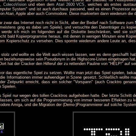
,
ColecoVision
und eben dem
Atari 2600 VCS
, welches als erstes austau
mputer System" und ist auch durchaus passend, weil es einen Prozessor aus 
on Atari, Apple aber auch Commodore. Diese markierten dann wiederum die dr
 zwar das Internet noch nicht in Sicht, aber der Bedarf nach Software zum 
(meistens ging es dabei um Spiele), und versuchte den Datenträger zu kopie
werde ich mich im folgenden auf die Diskette beschränken, weil sie si
t bald Kopierprogramme heraus, mit denen in wenigen Minuten eine Kopie e
 einem Kopierschutz zu versehen. Dies spornte wiederum andere Leute an, die
olz und wollte es die Welt auch wissen lassen, wer es denn geschafft hat,
beziehungsweise sein Pseudonym in die Highscore-Listen eingetragen hat. O
Dort hat der Cracker den Hilferuf der zu rettenden Pauline von "HELP!" auf 
or das eigentliche Spiel zu setzen. Wollte man jetzt das Spiel spielen, bek
 die Informationen immer aufwendiger in Szene gesetzt. Schließlich wollte m
er Zeitpunkt erreicht, dass ein solcher "Vorspann" (auch Cracktro genan
 Spielen.
s Spiel nur wegen des tollen Cracktros aufgehoben hatte. Der letzte Schritt
elassen, um sich auf die Programmierung von immer besseren Effekten zu ko
dore Amiga, und die Migration der (Demo-)Programmierer auf solche System