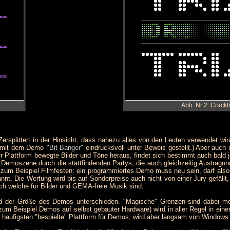
Abb. Nr 2: Crack
. Zersplittert in der Hinsicht, dass nahezu alles von den Leuten verwendet
ft mit dem Demo
"Bit Banger"
eindrucksvoll unter Beweis gestellt.) Aber auch 
 Plattform bewegte Bilder und Töne heraus, findet sich bestimmt auch bald 
ie Demoszene durch die stattfindenden Partys, die auch gleichzeitig Austra
zum Beispiel Filmfesten: ein programmiertes Demo muss neu sein, darf also v
nt. Die Wertung wird bis auf Sonderpreise auch nicht von einer Jury gefäll
uch welche für Bilder und GEMA-freie Musik sind.
und der Größe des Demos unterschieden. "Magische" Grenzen sind dabei me
m Beispiel Demos auf selbst gebauter Hardware) wird in aller Regel in einer 
 häufigsten "bespielte" Plattform für Demos, wird aber langsam von Windows 