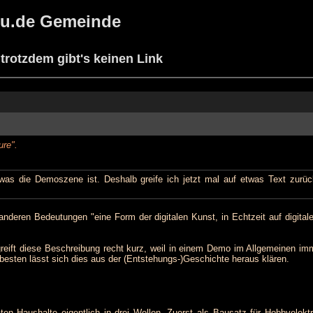
h8u.de Gemeinde
trotzdem gibt's keinen Link
ure".
was die Demoszene ist. Deshalb greife ich jetzt mal auf etwas Text zurüc
anderen Bedeutungen "eine Form der digitalen Kunst, in Echtzeit auf digital
reift diese Beschreibung recht kurz, weil in einem Demo im Allgemeinen imm
besten lässt sich dies aus der (Entstehungs-)Geschichte heraus klären.
en Haushalte eigentlich in drei Wellen. Zuerst als Bausatz für Hobbyelekt